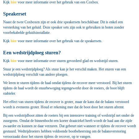
Kijk
hier
voor meer informatie over het gebruik van een Coxbox.
Speakerset
Naast de twee Coxboxen zijn er ook drie speakersets beschikbaar. Dit is enkel een
versterking van het geluid. Deze speaker sets zijn ook te gebruiken in boten zonder
voorbekabelde geluidsinstallatie.
Kijk
hier
voor meer informatie over het gebruik van de speakersets.
Een wedstrijdploeg sturen?
Kijk
hier
voor meer informatie over sturen gevorderd glad en wedstrijd sturen.
Stuur je een wedstrijdploeg? Als stuur kan je het verschil maken. Het sturen van een
wedstrijdploeg verschilt van andere ploegen.
We leren te sturen tijdens de haal omdat tijdens de recover meer verstoord. Bij het sturen
tijdens de haal wordt de stuurbeweging tegengewerkt door de roeiers, de boot blijft
stabieler.
Het effect van sturen tijdens de recover is groter, maar de kans dat de balans verstoord
wordt is eveneens groter. Houd er rekening mee dat de boot door het sturen afremt.
Bij een wedstrijdboot zitten de roeiers bij een intensieve training of wedstrijd net onder de
zuurgrens. Omdat de binnenbocht een korter draaicirkel heeft wordt de haal aan die zijde
zwaarder en kunnen ze daar verzuren. Dat gebeurt niet wanneer er tijdens de recover wordt
gestuurd. Wedtrijdroeiers hebben voldoende bootbeheersing om de balansverstoring
veroorzaakt door het sturen tijdens de recover, op te vangen.