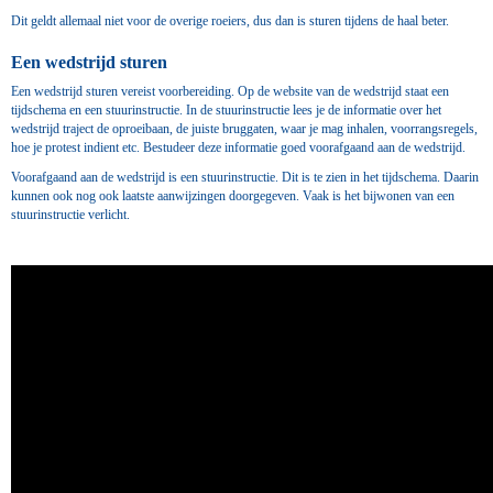
Dit geldt allemaal niet voor de overige roeiers, dus dan is sturen tijdens de haal beter.
Een wedstrijd sturen
Een wedstrijd sturen vereist voorbereiding. Op de website van de wedstrijd staat een
tijdschema en een stuurinstructie. In de stuurinstructie lees je de informatie over het
wedstrijd traject de oproeibaan, de juiste bruggaten, waar je mag inhalen, voorrangsregels,
hoe je protest indient etc. Bestudeer deze informatie goed voorafgaand aan de wedstrijd.
Voorafgaand aan de wedstrijd is een stuurinstructie. Dit is te zien in het tijdschema. Daarin
kunnen ook nog ook laatste aanwijzingen doorgegeven. Vaak is het bijwonen van een
stuurinstructie verlicht.