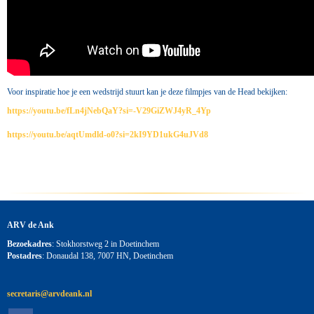
Voor inspiratie hoe je een wedstrijd stuurt kan je deze filmpjes van de Head bekijken:
https://youtu.be/fLn4jNebQaY?si=-V29GiZWJ4yR_4Yp
https://youtu.be/aqtUmdld-o0?si=2kI9YD1ukG4uJVd8
ARV de Ank
Bezoekadres
: Stokhorstweg 2 in Doetinchem
Postadres
: Donaudal 138, 7007 HN, Doetinchem
siraterces
@arvdeank.nl