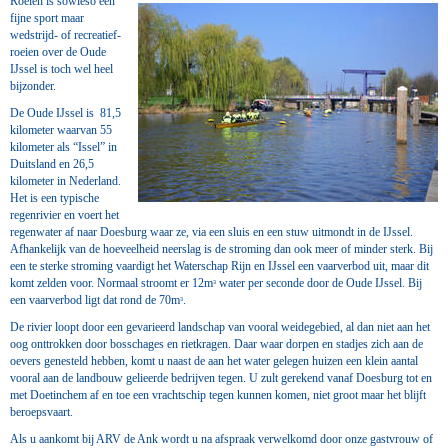
Roeien is sowieso een
fijne sport maar
wedstrijd- of recreatief-
roeien over de Oude
IJssel is toch wel heel
bijzonder.
De Oude IJssel is 81,5
kilometer waarvan 55
kilometer als “Issel” in
Duitsland en 26,5
kilometer in Nederland.
Het is een typische
regenrivier en voert het
regenwater af naar Doesburg waar ze, via een sluis en een stuw uitmondt in de IJssel.
Afhankelijk van de hoeveelheid neerslag is de stroming dan ook meer of minder sterk. Bij
een te sterke stroming vaardigt het Waterschap Rijn en IJssel een vaarverbod uit, maar dit
komt zelden voor. Normaal stroomt er 12mᵌ water per seconde door de Oude IJssel. Bij
een vaarverbod ligt dat rond de 70mᵌ.
De rivier loopt door een gevarieerd landschap van vooral weidegebied, al dan niet aan het
oog onttrokken door bosschages en rietkragen. Daar waar dorpen en stadjes zich aan de
oevers genesteld hebben, komt u naast de aan het water gelegen huizen een klein aantal
vooral aan de landbouw gelieerde bedrijven tegen. U zult gerekend vanaf Doesburg tot en
met Doetinchem af en toe een vrachtschip tegen kunnen komen, niet groot maar het blijft
beroepsvaart.
Als u aankomt bij ARV de Ank wordt u na afspraak verwelkomd door onze gastvrouw of