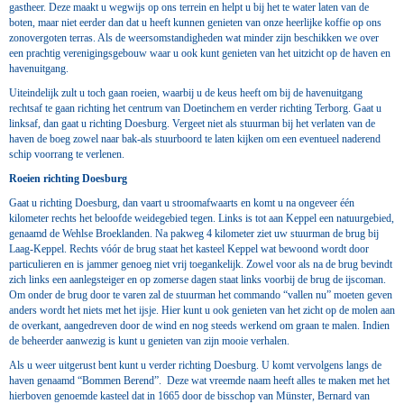
gastheer. Deze maakt u wegwijs op ons terrein en helpt u bij het te water laten van de
boten, maar niet eerder dan dat u heeft kunnen genieten van onze heerlijke koffie op ons
zonovergoten terras. Als de weersomstandigheden wat minder zijn beschikken we over
een prachtig verenigingsgebouw waar u ook kunt genieten van het uitzicht op de haven en
havenuitgang.
Uiteindelijk zult u toch gaan roeien, waarbij u de keus heeft om bij de havenuitgang
rechtsaf te gaan richting het centrum van Doetinchem en verder richting Terborg. Gaat u
linksaf, dan gaat u richting Doesburg. Vergeet niet als stuurman bij het verlaten van de
haven de boeg zowel naar bak-als stuurboord te laten kijken om een eventueel naderend
schip voorrang te verlenen.
Roeien richting Doesburg
Gaat u richting Doesburg, dan vaart u stroomafwaarts en komt u na ongeveer één
kilometer rechts het beloofde weidegebied tegen. Links is tot aan Keppel een natuurgebied,
genaamd de Wehlse Broeklanden. Na pakweg 4 kilometer ziet uw stuurman de brug bij
Laag-Keppel. Rechts vóór de brug staat het kasteel Keppel wat bewoond wordt door
particulieren en is jammer genoeg niet vrij toegankelijk. Zowel voor als na de brug bevindt
zich links een aanlegsteiger en op zomerse dagen staat links voorbij de brug de ijscoman.
Om onder de brug door te varen zal de stuurman het commando “vallen nu” moeten geven
anders wordt het niets met het ijsje. Hier kunt u ook genieten van het zicht op de molen aan
de overkant, aangedreven door de wind en nog steeds werkend om graan te malen. Indien
de beheerder aanwezig is kunt u genieten van zijn mooie verhalen.
Als u weer uitgerust bent kunt u verder richting Doesburg. U komt vervolgens langs de
haven genaamd “Bommen Berend”. Deze wat vreemde naam heeft alles te maken met het
hierboven genoemde kasteel dat in 1665 door de bisschop van Münster, Bernard van