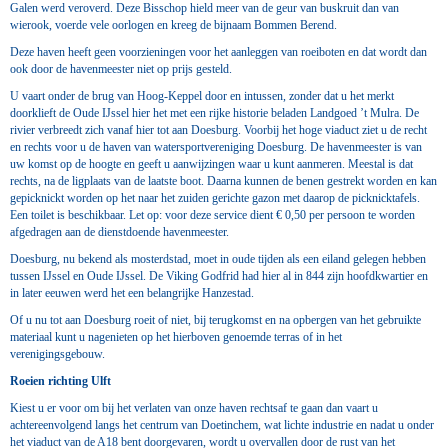
Galen werd veroverd. Deze Bisschop hield meer van de geur van buskruit dan van
wierook, voerde vele oorlogen en kreeg de bijnaam Bommen Berend.
Deze haven heeft geen voorzieningen voor het aanleggen van roeiboten en dat wordt dan
ook door de havenmeester niet op prijs gesteld.
U vaart onder de brug van Hoog-Keppel door en intussen, zonder dat u het merkt
doorklieft de Oude IJssel hier het met een rijke historie beladen Landgoed ’t Mulra. De
rivier verbreedt zich vanaf hier tot aan Doesburg. Voorbij het hoge viaduct ziet u de recht
en rechts voor u de haven van watersportvereniging Doesburg. De havenmeester is van
uw komst op de hoogte en geeft u aanwijzingen waar u kunt aanmeren. Meestal is dat
rechts, na de ligplaats van de laatste boot. Daarna kunnen de benen gestrekt worden en kan
gepicknickt worden op het naar het zuiden gerichte gazon met daarop de picknicktafels.
Een toilet is beschikbaar. Let op: voor deze service dient € 0,50 per persoon te worden
afgedragen aan de dienstdoende havenmeester.
Doesburg, nu bekend als mosterdstad, moet in oude tijden als een eiland gelegen hebben
tussen IJssel en Oude IJssel. De Viking Godfrid had hier al in 844 zijn hoofdkwartier en
in later eeuwen werd het een belangrijke Hanzestad.
Of u nu tot aan Doesburg roeit of niet, bij terugkomst en na opbergen van het gebruikte
materiaal kunt u nagenieten op het hierboven genoemde terras of in het
verenigingsgebouw.
Roeien richting Ulft
Kiest u er voor om bij het verlaten van onze haven rechtsaf te gaan dan vaart u
achtereenvolgend langs het centrum van Doetinchem, wat lichte industrie en nadat u onder
het viaduct van de A18 bent doorgevaren, wordt u overvallen door de rust van het