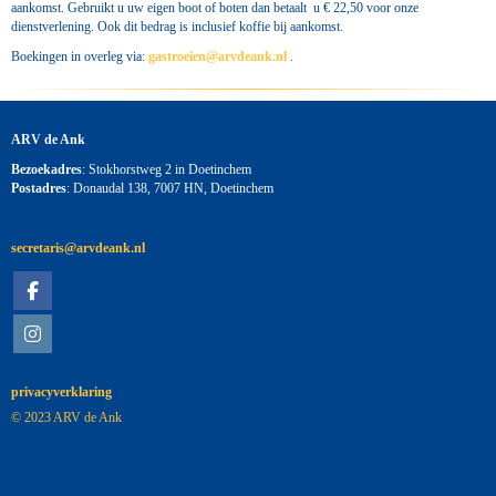
aankomst. Gebruikt u uw eigen boot of boten dan betaalt u € 22,50 voor onze
dienstverlening. Ook dit bedrag is inclusief koffie bij aankomst.
Boekingen in overleg via:
neieortsag
@arvdeank.nl
.
ARV de Ank
Bezoekadres
: Stokhorstweg 2 in Doetinchem
Postadres
: Donaudal 138, 7007 HN, Doetinchem
siraterces
@arvdeank.nl
privacyverklaring
© 2023 ARV de Ank