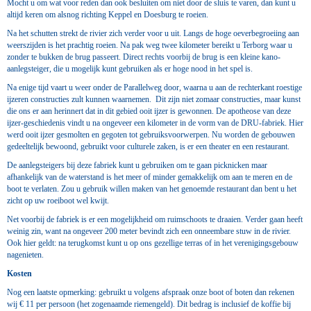
Mocht u om wat voor reden dan ook besluiten om niet door de sluis te varen, dan kunt u
altijd keren om alsnog richting Keppel en Doesburg te roeien.
Na het schutten strekt de rivier zich verder voor u uit. Langs de hoge oeverbegroeiing aan
weerszijden is het prachtig roeien. Na pak weg twee kilometer bereikt u Terborg waar u
zonder te bukken de brug passeert. Direct rechts voorbij de brug is een kleine kano-
aanlegsteiger, die u mogelijk kunt gebruiken als er hoge nood in het spel is.
Na enige tijd vaart u weer onder de Parallelweg door, waarna u aan de rechterkant roestige
ijzeren constructies zult kunnen waarnemen. Dit zijn niet zomaar constructies, maar kunst
die ons er aan herinnert dat in dit gebied ooit ijzer is gewonnen. De apotheose van deze
ijzer-geschiedenis vindt u na ongeveer een kilometer in de vorm van de DRU-fabriek. Hier
werd ooit ijzer gesmolten en gegoten tot gebruiksvoorwerpen. Nu worden de gebouwen
gedeeltelijk bewoond, gebruikt voor culturele zaken, is er een theater en een restaurant.
De aanlegsteigers bij deze fabriek kunt u gebruiken om te gaan picknicken maar
afhankelijk van de waterstand is het meer of minder gemakkelijk om aan te meren en de
boot te verlaten. Zou u gebruik willen maken van het genoemde restaurant dan bent u het
zicht op uw roeiboot wel kwijt.
Net voorbij de fabriek is er een mogelijkheid om ruimschoots te draaien. Verder gaan heeft
weinig zin, want na ongeveer 200 meter bevindt zich een onneembare stuw in de rivier.
Ook hier geldt: na terugkomst kunt u op ons gezellige terras of in het verenigingsgebouw
nagenieten.
Kosten
Nog een laatste opmerking: gebruikt u volgens afspraak onze boot of boten dan rekenen
wij € 11 per persoon (het zogenaamde riemengeld). Dit bedrag is inclusief de koffie bij