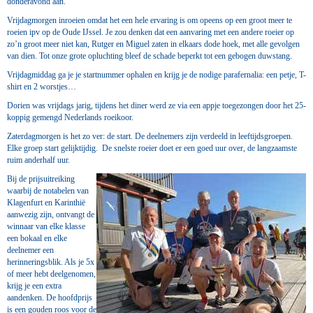
donderavond aan.
Vrijdagmorgen inroeien omdat het een hele ervaring is om opeens op een groot meer te
roeien ipv op de Oude IJssel. Je zou denken dat een aanvaring met een andere roeier op
zo’n groot meer niet kan, Rutger en Miguel zaten in elkaars dode hoek, met alle gevolgen
van dien. Tot onze grote opluchting bleef de schade beperkt tot een gebogen duwstang.
Vrijdagmiddag ga je je startnummer ophalen en krijg je de nodige parafernalia: een petje, T-
shirt en 2 worstjes…
Dorien was vrijdags jarig, tijdens het diner werd ze via een appje toegezongen door het 25-
koppig gemengd Nederlands roeikoor.
Zaterdagmorgen is het zo ver: de start. De deelnemers zijn verdeeld in leeftijdsgroepen.
Elke groep start gelijktijdig. De snelste roeier doet er een goed uur over, de langzaamste
ruim anderhalf uur.
Bij de prijsuitreiking
waarbij de notabelen van
Klagenfurt en Karinthië
aanwezig zijn, ontvangt de
winnaar van elke klasse
een bokaal en elke
deelnemer een
herinneringsblik. Als je 5x
of meer hebt deelgenomen,
krijg je een extra
aandenken. De hoofdprijs
is een gouden roos voor de