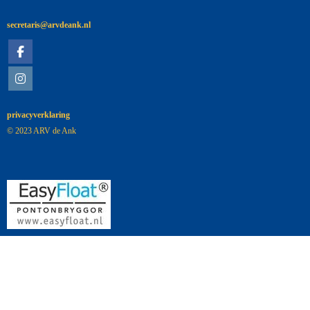
siraterces
@arvdeank.nl
privacyverklaring
© 2023 ARV de Ank