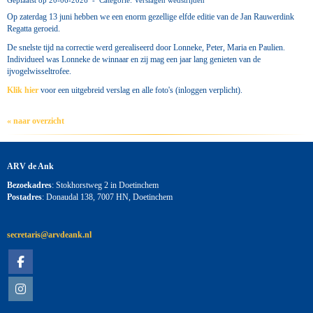
Geplaatst op 20-06-2026 - Categorie: Verslagen wedstrijden
Op zaterdag 13 juni hebben we een enorm gezellige elfde editie van de Jan Rauwerdink
Regatta geroeid.
De snelste tijd na correctie werd gerealiseerd door Lonneke, Peter, Maria en Paulien.
Individueel was Lonneke de winnaar en zij mag een jaar lang genieten van de
ijvogelwisseltrofee.
Klik hier
voor een uitgebreid verslag en alle foto's (inloggen verplicht).
« naar overzicht
ARV de Ank
Bezoekadres
: Stokhorstweg 2 in Doetinchem
Postadres
: Donaudal 138, 7007 HN, Doetinchem
siraterces
@arvdeank.nl