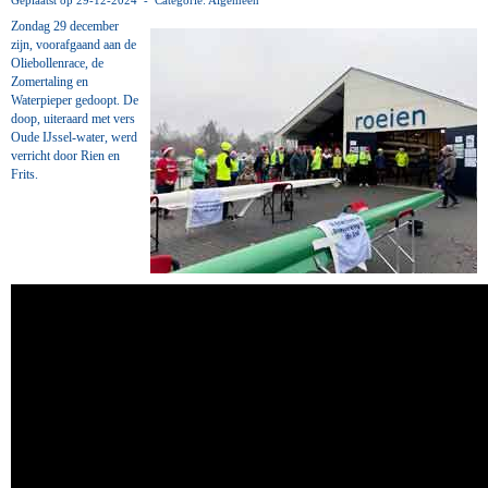
Geplaatst op 29-12-2024 - Categorie: Algemeen
Zondag 29 december
zijn, voorafgaand aan de
Oliebollenrace, de
Zomertaling en
Waterpieper gedoopt. De
doop, uiteraard met vers
Oude IJssel-water, werd
verricht door Rien en
Frits.