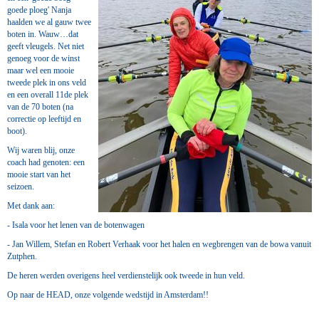
goede ploeg' Nanja
haalden we al gauw twee
boten in. Wauw…dat
geeft vleugels. Net niet
genoeg voor de winst
maar wel een mooie
tweede plek in ons veld
en een overall 11de plek
van de 70 boten (na
correctie op leeftijd en
boot).
Wij waren blij, onze
coach had genoten: een
mooie start van het
seizoen.
Met dank aan:
- Isala voor het lenen van de botenwagen
- ⁠Jan Willem, Stefan en Robert Verhaak voor het halen en wegbrengen van de bowa vanuit
Zutphen.
De heren werden overigens heel verdienstelijk ook tweede in hun veld.
Op naar de HEAD, onze volgende wedstijd in Amsterdam!!