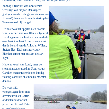
Geplaatst op 16-02-2026 - Categorie: Verslagen wedstrijden
Zondag 8 februari was onze eerste
wedstrijd van dit jaar. Dankzij een
gedegen voorbereiding (laat dat maar aan
JP over!) lagen we fit aan de start op het
Twentekanaal bij Hengelo.
De mist was net opgetrokken daarom
was de eerste heat van 10 uur uitgesteld.
De ploegen uit die heat werden verdeeld
over heat 2 en heat 3. En zo kwam het
dat de heren4 van de Ank (Jan Willem,
Stefan, Bas, Rick en stuurvrouw
Elienke) samen met ons aan de start
lagen.
Het was koud, vies koud, maar de
stemming zat er goed in. Stuurvrouw
Carolien manoeuvreerde ons kundig
richting voorstart en eindelijk mochten
dan los.
De wedstrijd:
voorgeslagen door onze
onverschrokken Corrie,
ondersteund door het
powerduo Petra & Petra
en een 'goede boeg-