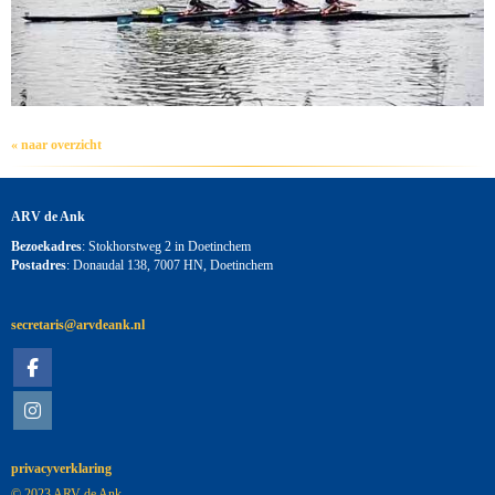
« naar overzicht
ARV de Ank
Bezoekadres
: Stokhorstweg 2 in Doetinchem
Postadres
: Donaudal 138, 7007 HN, Doetinchem
siraterces
@arvdeank.nl
privacyverklaring
© 2023 ARV de Ank