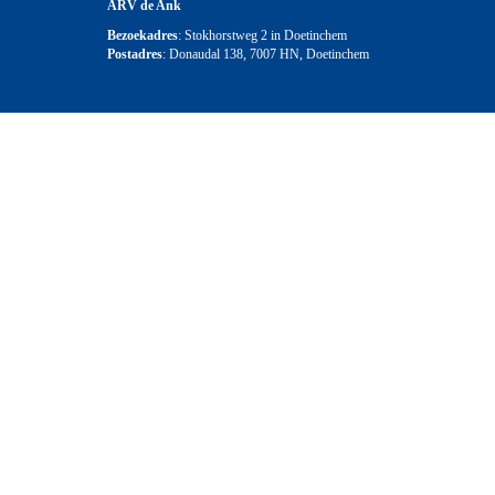
ARV de Ank
Bezoekadres
: Stokhorstweg 2 in Doetinchem
Postadres
: Donaudal 138, 7007 HN, Doetinchem