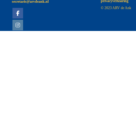
privacyverklaring
siraterces
@arvdeank.nl
© 2023 ARV de Ank