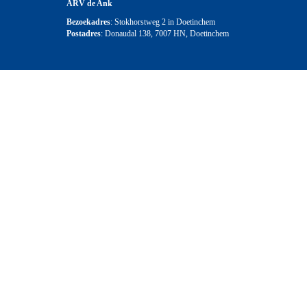
ARV de Ank
Bezoekadres
: Stokhorstweg 2 in Doetinchem
Postadres
: Donaudal 138, 7007 HN, Doetinchem