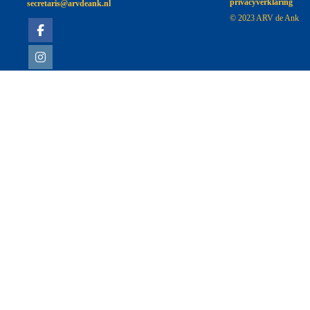
privacyverklaring
siraterces
@arvdeank.nl
© 2023 ARV de Ank